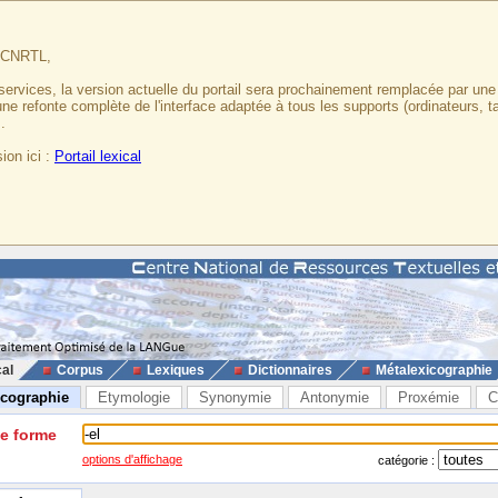
u CNRTL,
services, la version actuelle du portail sera prochainement remplacée par un
 une refonte complète de l'interface adaptée à tous les supports (ordinateurs, t
.
ion ici :
Portail lexical
cal
Corpus
Lexiques
Dictionnaires
Métalexicographie
icographie
Etymologie
Synonymie
Antonymie
Proxémie
C
ne forme
options d'affichage
catégorie :