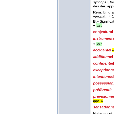
syncop
al
,
tr
des dér. app
Rem.
Un gra
véron
al
...
). C
B.−
Significa
♦
-al
:
conjectur
al
instrument
♦
-el
:
accident
el
«
additionn
el
confidenti
e
exceptionn
intentionn
e
possession
préférenti
e
prévisionn
qqc. »
sensationn
Noter aussi 