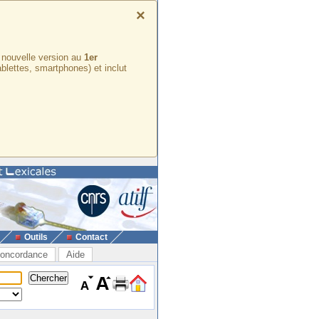
×
e nouvelle version au
1er
ablettes, smartphones) et inclut
Outils
Contact
oncordance
Aide