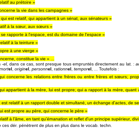
elatif au prétoire »
concerne la vie dans les campagnes »
 qui est relatif, qui appartient à un sénat, aux sénateurs »
latif à la sœur, aux sœurs »
 se rapporte à l'espace, est du domaine de l'espace »
relatif à la teinture »
opre à une vierge »
ncerne, constitue la vie » ...
n
-el,
dans ce cas, sont presque tous empruntés directement au lat. :
a
mort
el
,
origin
el
,
personn
el
,
rationn
el
,
tempor
el
, ... Toutefois :
qui concerne les relations entre frères ou entre frères et sœurs; prop
qui appartient à la mère, lui est propre; qui a rapport à la mère, quant à l
i est relatif à un rapport double et simultané, un échange d'actes, de s
ui est propre au père, qui concerne le père »
elatif à l'âme, en tant qu'émanation et reflet d'un principe supérieur, divi
e ces dér. pénètrent de plus en plus dans le vocab. techn.