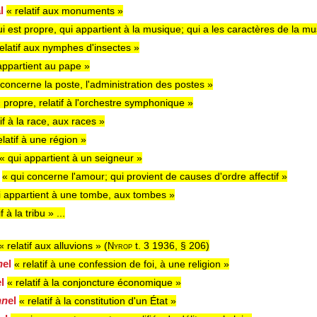
al
« relatif aux monuments »
ui est propre, qui appartient à la musique; qui a les caractères de la m
relatif aux nymphes d'insectes »
appartient au pape »
 concerne la poste, l'administration des postes »
 propre, relatif à l'orchestre symphonique »
tif à la race, aux races »
elatif à une région »
« qui appartient à un seigneur »
l
« qui concerne l'amour; qui provient de causes d'ordre affectif »
i appartient à une tombe, aux tombes »
f à la tribu » ...
« relatif aux alluvions » (
t. 3 1936, § 206
)
Nyrop
n
el
« relatif à une confession de foi, à une religion »
el
« relatif à la conjoncture économique »
nn
el
« relatif à la constitution d'un État »