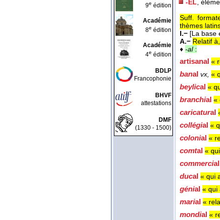
-EL
, éléme
e
9
édition
Suff. format
Académie
thèmes latins
e
8
édition
I.−
[La base 
A.−
Relatif à
Académie
♦
-al
:
e
4
édition
artisan
al
« r
BDLP
ban
al
vx,
« 
Francophonie
beylic
al
« q
BHVF
branchi
al
« 
attestations
caricatur
al
DMF
collégi
al
« q
(1330 - 1500)
coloni
al
« r
comt
al
« qu
commerci
a
duc
al
« qui 
géni
al
« qui
mari
al
« rel
mondi
al
« r