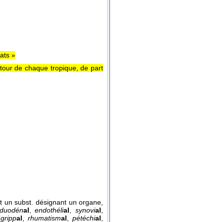
ats »
autour de chaque tropique, de part
st un subst. désignant un organe,
duodén
al
,
endothéli
al
,
synovi
al
,
(
gripp
al
,
rhumatism
al
,
pétéchi
al
,