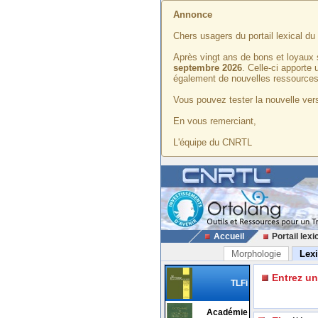
Annonce
Chers usagers du portail lexical d
Après vingt ans de bons et loyaux 
septembre 2026
. Celle-ci apporte
également de nouvelles ressources
Vous pouvez tester la nouvelle vers
En vous remerciant,
L'équipe du CNRTL
Accueil
Portail lexi
Morphologie
Lex
Entrez u
TLFi
Académie