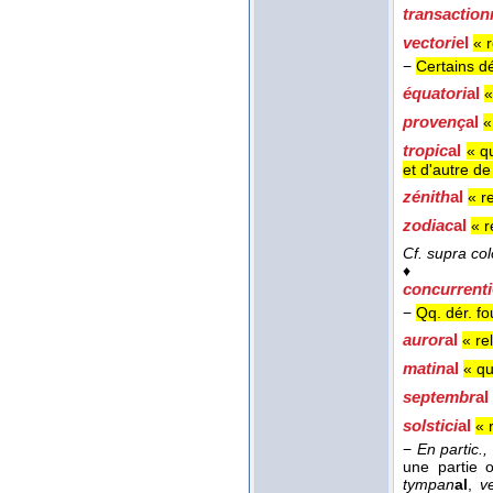
transaction
vectori
el
« r
−
Certains dé
équatori
al
«
provenç
al
«
tropic
al
« q
et d'autre d
zénith
al
« r
zodiac
al
« r
Cf. supra col
♦
concurrenti
−
Qq. dér. fo
auror
al
« rel
matin
al
« qu
septembr
al
solstici
al
« 
−
En partic.,
une partie 
tympan
al
,
v