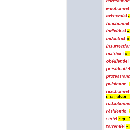
correctionn
émotionn
el
existenti
el
«
fonctionn
e
individu
el
«
industri
el
« 
insurrectio
matrici
el
« r
obédienti
el
présidenti
e
profession
pulsionn
el
réactionn
e
une pulsion 
rédactionn
résidenti
el
séri
el
« qui 
torrenti
el
« 