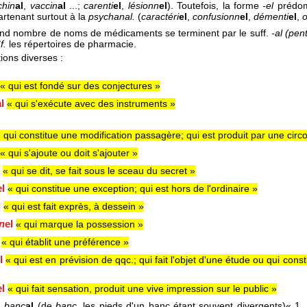
ichin
al
,
vaccin
al
...;
carenti
el
,
lésionn
el
). Toutefois, la forme
-el
prédomi
artenant surtout à la
psychanal.
(
caractéri
el
,
confusionn
el
,
démenti
el
,
nd nombre de noms de médicaments se terminent par le suff.
-al (pen
f.
les répertoires de pharmacie.
tions diverses :
« qui est fondé sur des conjectures »
al
« qui s'exécute avec des instruments »
 qui constitue une modification passagère; qui est produit par une cir
« qui s'ajoute ou doit s'ajouter »
l
« qui se dit, se fait sous le sceau du secret »
el
« qui constitue une exception; qui est hors de l'ordinaire »
l
« qui est fait exprès, à dessein »
n
el
« qui marque la possession »
l
« qui établit une préférence »
el
« qui est en prévision de qqc.; qui fait l'objet d'une étude ou qui con
el
« qui fait sensation, produit une vive impression sur le public »
:
banc
al
(de
banc,
les pieds d'un banc étant souvent divergents)« 1.