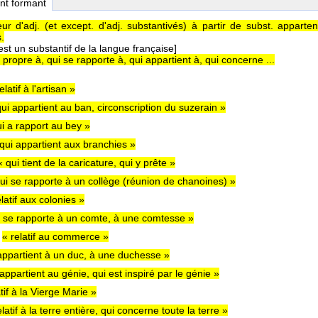
nt formant
eur d'adj. (et except. d'adj. substantivés) à partir de subst. apparten
.
est un substantif de la langue française]
, propre à, qui se rapporte à, qui appartient à, qui concerne ...
elatif à l'artisan »
qui appartient au ban, circonscription du suzerain »
ui a rapport au bey »
qui appartient aux branchies »
« qui tient de la caricature, qui y prête »
ui se rapporte à un collège (réunion de chanoines) »
elatif aux colonies »
i se rapporte à un comte, à une comtesse »
l
« relatif au commerce »
appartient à un duc, à une duchesse »
 appartient au génie, qui est inspiré par le génie »
atif à la Vierge Marie »
elatif à la terre entière, qui concerne toute la terre »