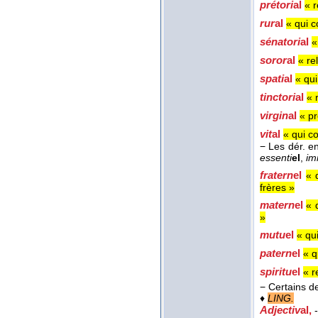
prétori
al
« r
rur
al
« qui 
sénatori
al
«
soror
al
« re
spati
al
« qui
tinctori
al
« 
virgin
al
« pr
vit
al
« qui co
− Les dér. e
essenti
el
,
im
fratern
el
« 
frères »
matern
el
« 
»
mutu
el
« qu
patern
el
« q
spiritu
el
« r
− Certains d
♦
LING.
Adjectiv
al
,
-