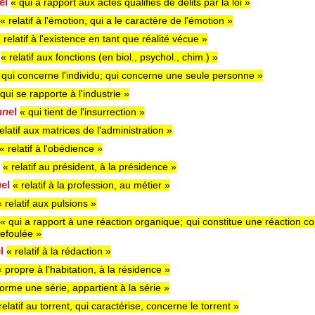
el
« qui a rapport aux actes qualifiés de délits par la loi »
« relatif à l'émotion, qui a le caractère de l'émotion »
 relatif à l'existence en tant que réalité vécue »
l
« relatif aux fonctions (en biol., psychol., chim.) »
 qui concerne l'individu; qui concerne une seule personne »
qui se rapporte à l'industrie »
nn
el
« qui tient de l'insurrection »
elatif aux matrices de l'administration »
« relatif à l'obédience »
l
« relatif au président, à la présidence »
n
el
« relatif à la profession, au métier »
« relatif aux pulsions »
l
« qui a rapport à une réaction organique; qui constitue une réaction co
refoulée »
el
« relatif à la rédaction »
« propre à l'habitation, à la résidence »
forme une série, appartient à la série »
relatif au torrent, qui caractérise, concerne le torrent »