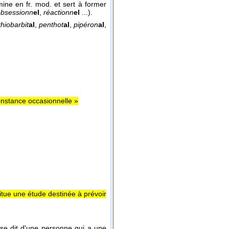
ne en fr. mod. et sert à former
obsessionn
el
,
réactionn
el
...).
thiobarbit
al
,
penthot
al
,
pipéron
al
,
constance occasionnelle »
stitue une étude destinée à prévoir
 se dit d'une personne qui a une