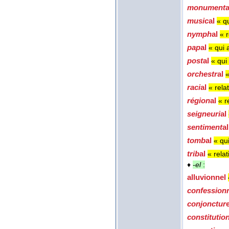
monument
music
al
« q
nymph
al
« 
pap
al
« qui 
post
al
« qui
orchestr
al
«
raci
al
« rela
région
al
« r
seigneuri
al
sentiment
a
tomb
al
« qu
trib
al
« relati
♦
-el
:
alluvionn
el
confession
conjonctur
constitutio