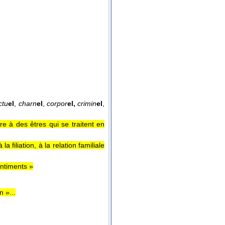
ctu
el
,
charn
el
,
corpor
el,
crimin
el
,
re à des êtres qui se traitent en
a filiation, à la relation familiale
entiments »
n »...