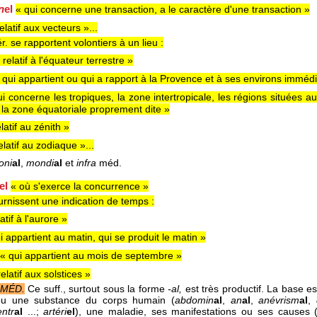
n
el
« qui concerne une transaction, a le caractère d'une transaction »
elatif aux vecteurs »...
r. se rapportent volontiers à un lieu :
 relatif à l'équateur terrestre »
 qui appartient ou qui a rapport à la Provence et à ses environs immédi
ui concerne les tropiques, la zone intertropicale, les régions situées 
e la zone équatoriale proprement dite »
elatif au zénith »
elatif au zodiaque »...
oni
al
,
mondi
al
et
infra
méd.
el
« où s'exerce la concurrence »
urnissent une indication de temps :
atif à l'aurore »
i appartient au matin, qui se produit le matin »
« qui appartient au mois de septembre »
relatif aux solstices »
MÉD.
Ce suff., surtout sous la forme
-al,
est très productif. La base e
ou une substance du corps humain (
abdomin
al
,
an
al
,
anévrism
al
,
entr
al
...;
artéri
el
), une maladie, ses manifestations ou ses causes 