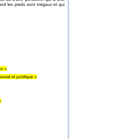
ont les pieds sont inégaux et qui
ur »
cial et juridique »
»