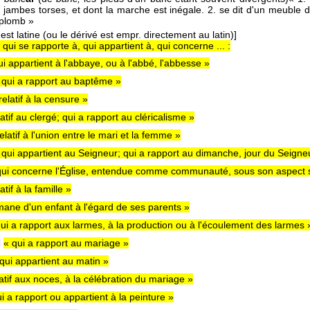
 jambes torses, et dont la marche est inégale. 2. se dit d'un meuble d
aplomb »
est latine (ou le dérivé est empr. directement au latin)]
, qui se rapporte à, qui appartient à, qui concerne ... :
ui appartient à l'abbaye, ou à l'abbé, l'abbesse »
 qui a rapport au baptême »
relatif à la censure »
latif au clergé; qui a rapport au cléricalisme »
elatif à l'union entre le mari et la femme »
 qui appartient au Seigneur; qui a rapport au dimanche, jour du Seigne
qui concerne l'Église, entendue comme communauté, sous son aspect so
atif à la famille »
mane d'un enfant à l'égard de ses parents »
qui a rapport aux larmes, à la production ou à l'écoulement des larmes 
l
« qui a rapport au mariage »
qui appartient au matin »
latif aux noces, à la célébration du mariage »
i a rapport ou appartient à la peinture »