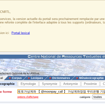
u CNRTL,
services, la version actuelle du portail sera prochainement remplacée par un
 une refonte complète de l'interface adaptée à tous les supports (ordinateurs, t
.
ion ici :
Portail lexical
cal
Corpus
Lexiques
Dictionnaires
Métalexicographie
icographie
Etymologie
Synonymie
Antonymie
Proxémie
C
ne forme
options d'affichage
catégorie :