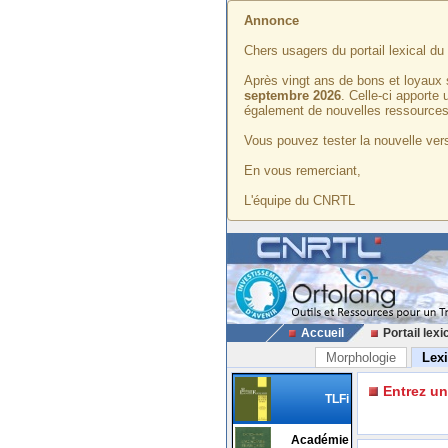
Annonce
Chers usagers du portail lexical d
Après vingt ans de bons et loyaux 
septembre 2026
. Celle-ci apporte
également de nouvelles ressources
Vous pouvez tester la nouvelle vers
En vous remerciant,
L'équipe du CNRTL
Accueil
Portail lexi
Morphologie
Lex
Entrez u
TLFi
Académie