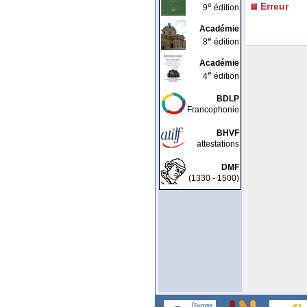
e
Erreur
9
édition
Académie
e
8
édition
Académie
e
4
édition
BDLP
Francophonie
BHVF
attestations
DMF
(1330 - 1500)