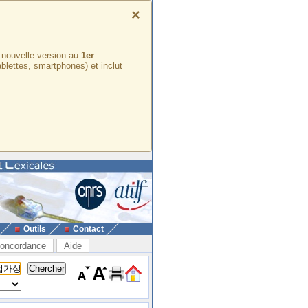
×
e nouvelle version au
1er
ablettes, smartphones) et inclut
Outils
Contact
oncordance
Aide