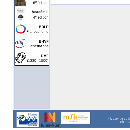
e
8
édition
Académie
e
4
édition
BDLP
Francophonie
BHVF
attestations
DMF
(1330 - 1500)
44, avenue de l
Tél. : 