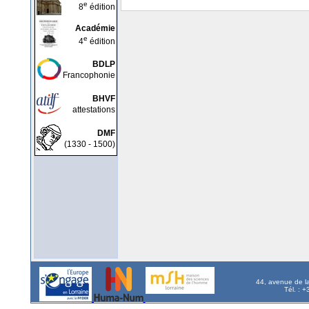
e
8
édition
Académie
e
4
édition
BDLP
Francophonie
BHVF
attestations
DMF
(1330 - 1500)
44, avenue de l
Tél. : 