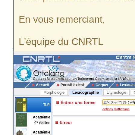
En vous remerciant,
L'équipe du CNRTL
Accueil
Portail lexical
Corpus
Lexique
Morphologie
Lexicographie
Etymologie
Entrez une forme
TLFi
options d'affichage
Académie
e
Erreur
9
édition
Académie