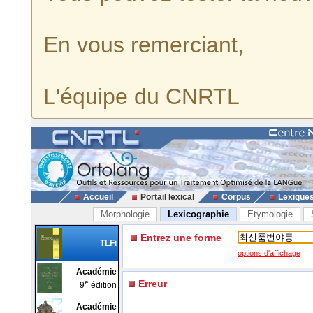
En vous remerciant,
L'équipe du CNRTL
Accueil
Portail lexical
Corpus
Lexique
Morphologie
Lexicographie
Etymologie
Entrez une forme
TLFi
options d'affichage
Académie
e
Erreur
9
édition
Académie