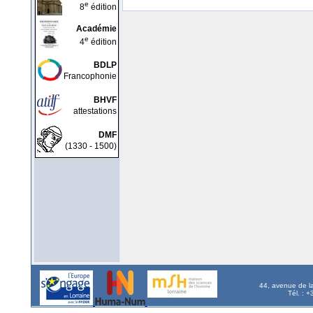
e
8
édition
Académie
e
4
édition
BDLP
Francophonie
BHVF
attestations
DMF
(1330 - 1500)
44, avenue de l
Tél. : 