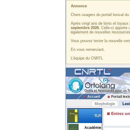
Annonce
Chers usagers du portail lexical d
Après vingt ans de bons et loyaux 
septembre 2026
. Celle-ci apporte
également de nouvelles ressources
Vous pouvez tester la nouvelle vers
En vous remerciant,
L'équipe du CNRTL
Accueil
Portail lexi
Morphologie
Lex
Entrez u
TLFi
Académie