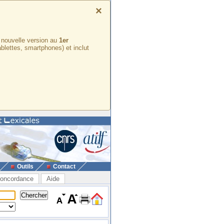
×
e nouvelle version au
1er
ablettes, smartphones) et inclut
Outils
Contact
oncordance
Aide