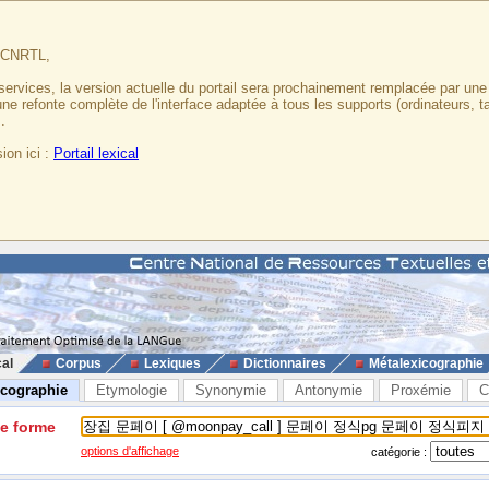
u CNRTL,
services, la version actuelle du portail sera prochainement remplacée par un
 une refonte complète de l'interface adaptée à tous les supports (ordinateurs, t
.
ion ici :
Portail lexical
cal
Corpus
Lexiques
Dictionnaires
Métalexicographie
icographie
Etymologie
Synonymie
Antonymie
Proxémie
C
ne forme
options d'affichage
catégorie :