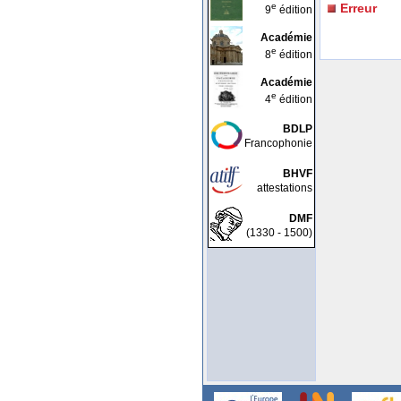
e
Erreur
9
édition
Académie
e
8
édition
Académie
e
4
édition
BDLP
Francophonie
BHVF
attestations
DMF
(1330 - 1500)