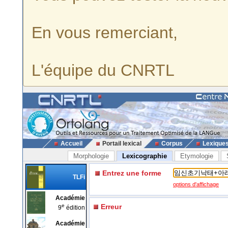
En vous remerciant,
L'équipe du CNRTL
Accueil
Portail lexical
Corpus
Lexique
Morphologie
Lexicographie
Etymologie
Entrez une forme
TLFi
options d'affichage
Académie
e
Erreur
9
édition
Académie