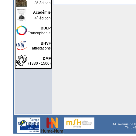
e
8
édition
Académie
e
4
édition
BDLP
Francophonie
BHVF
attestations
DMF
(1330 - 1500)
44, avenue de l
Tél. : 