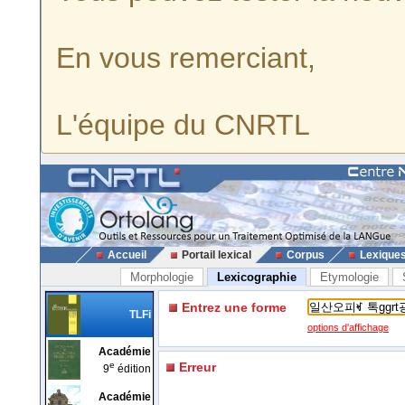
En vous remerciant,
L'équipe du CNRTL
Accueil
Portail lexical
Corpus
Lexique
Morphologie
Lexicographie
Etymologie
Entrez une forme
TLFi
options d'affichage
Académie
e
Erreur
9
édition
Académie