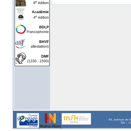
e
8
édition
Académie
e
4
édition
BDLP
Francophonie
BHVF
attestations
DMF
(1330 - 1500)
44, avenue de l
Tél. : 