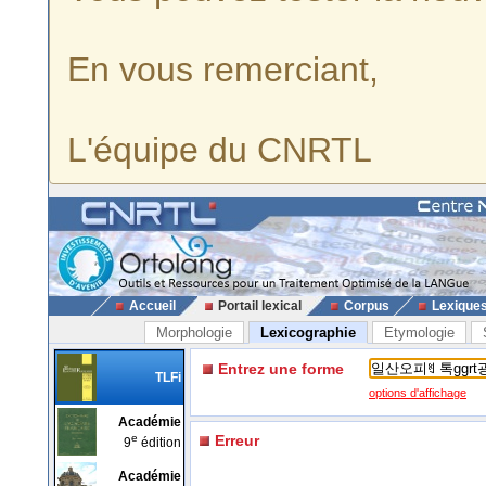
En vous remerciant,
L'équipe du CNRTL
Accueil
Portail lexical
Corpus
Lexique
Morphologie
Lexicographie
Etymologie
Entrez une forme
TLFi
options d'affichage
Académie
e
Erreur
9
édition
Académie