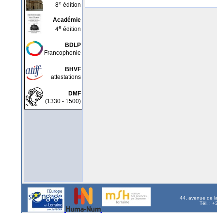
e
8
édition
Académie
e
4
édition
BDLP
Francophonie
BHVF
attestations
DMF
(1330 - 1500)
44, avenue de l
Tél. : 