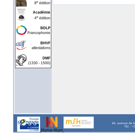
e
8
édition
Académie
e
4
édition
BDLP
Francophonie
BHVF
attestations
DMF
(1330 - 1500)
44, avenue de l
Tél. : 