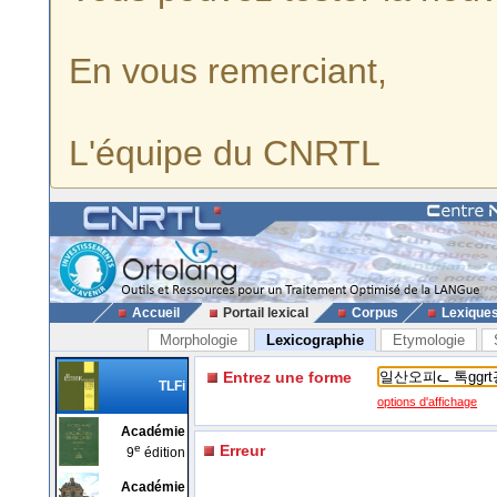
En vous remerciant,
L'équipe du CNRTL
Accueil
Portail lexical
Corpus
Lexique
Morphologie
Lexicographie
Etymologie
Entrez une forme
TLFi
options d'affichage
Académie
e
Erreur
9
édition
Académie