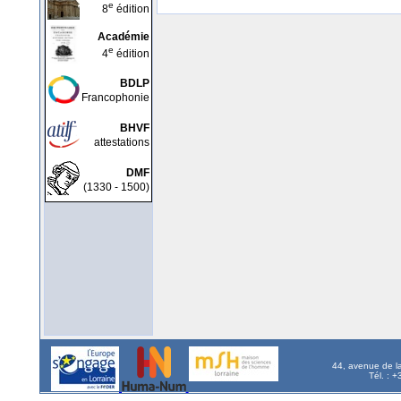
e
8
édition
Académie
e
4
édition
BDLP
Francophonie
BHVF
attestations
DMF
(1330 - 1500)
44, avenue de l
Tél. : 