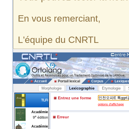
En vous remerciant,
L'équipe du CNRTL
Accueil
Portail lexical
Corpus
Lexique
Morphologie
Lexicographie
Etymologie
Entrez une forme
TLFi
options d'affichage
Académie
e
Erreur
9
édition
Académie