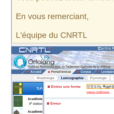
En vous remerciant,
L'équipe du CNRTL
Accueil
Portail lexical
Corpus
Lexique
Morphologie
Lexicographie
Etymologie
Entrez une forme
TLFi
options d'affichage
Académie
e
Erreur
9
édition
Académie