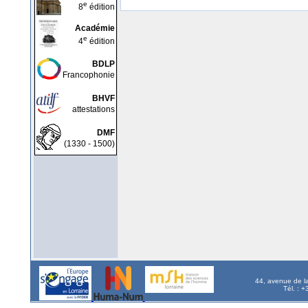
e
8
édition
Académie
e
4
édition
BDLP
Francophonie
BHVF
attestations
DMF
(1330 - 1500)
44, avenue de l
Tél. : 