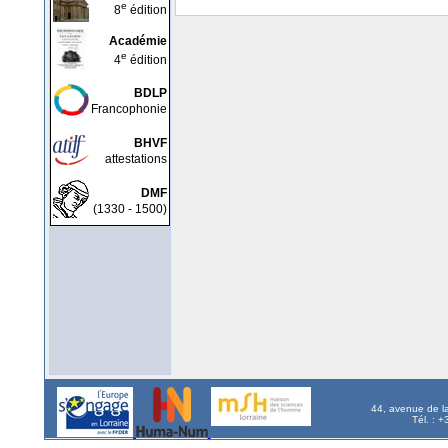
e
8
édition
Académie
e
4
édition
BDLP
Francophonie
BHVF
attestations
DMF
(1330 - 1500)
44, avenue de l
Tél. : 