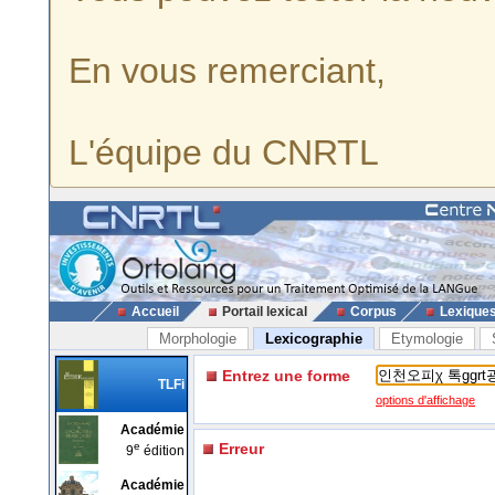
En vous remerciant,
L'équipe du CNRTL
Accueil
Portail lexical
Corpus
Lexique
Morphologie
Lexicographie
Etymologie
Entrez une forme
TLFi
options d'affichage
Académie
e
Erreur
9
édition
Académie