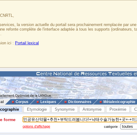
u CNRTL,
services, la version actuelle du portail sera prochainement remplacée par un
 une refonte complète de l'interface adaptée à tous les supports (ordinateurs, t
.
ion ici :
Portail lexical
cal
Corpus
Lexiques
Dictionnaires
Métalexicographie
icographie
Etymologie
Synonymie
Antonymie
Proxémie
C
ne forme
options d'affichage
catégorie :