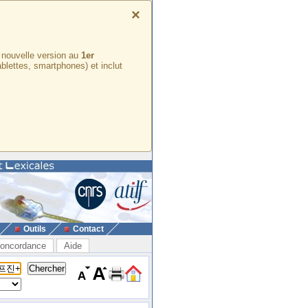
×
e nouvelle version au
1er
ablettes, smartphones) et inclut
Outils
Contact
oncordance
Aide