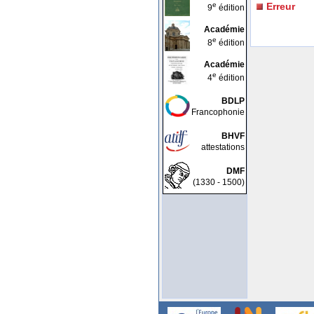
e
Erreur
9
édition
Académie
e
8
édition
Académie
e
4
édition
BDLP
Francophonie
BHVF
attestations
DMF
(1330 - 1500)