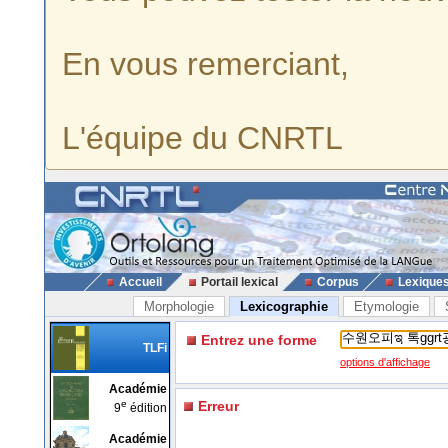
En vous remerciant,
L'équipe du CNRTL
Accueil
Portail lexical
Corpus
Lexique
Morphologie
Lexicographie
Etymologie
Entrez une forme
TLFi
options d'affichage
Académie
e
Erreur
9
édition
Académie