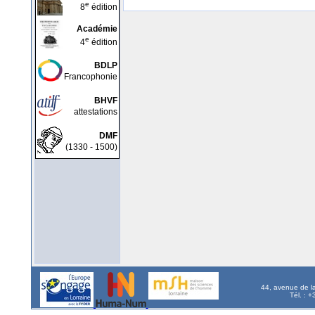
e
8
édition
Académie
e
4
édition
BDLP
Francophonie
BHVF
attestations
DMF
(1330 - 1500)
44, avenue de l
Tél. : 