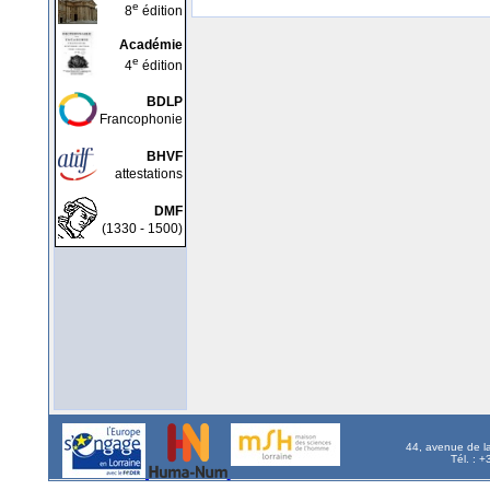
e
8
édition
Académie
e
4
édition
BDLP
Francophonie
BHVF
attestations
DMF
(1330 - 1500)
44, avenue de l
Tél. : 