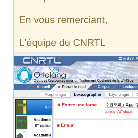
En vous remerciant,
L'équipe du CNRTL
Accueil
Portail lexical
Corpus
Lexique
Morphologie
Lexicographie
Etymologie
Entrez une forme
TLFi
options d'affichage
Académie
e
Erreur
9
édition
Académie