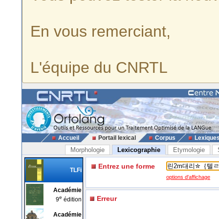
En vous remerciant,
L'équipe du CNRTL
Accueil
Portail lexical
Corpus
Lexique
Morphologie
Lexicographie
Etymologie
Entrez une forme
TLFi
options d'affichage
Académie
e
Erreur
9
édition
Académie