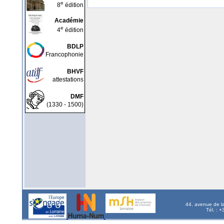
e
8
édition
Académie
e
4
édition
BDLP
Francophonie
BHVF
attestations
DMF
(1330 - 1500)
44, avenue de l
Tél. : 