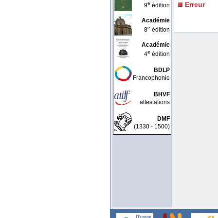
e
Erreur
9
édition
Académie
e
8
édition
Académie
e
4
édition
BDLP
Francophonie
BHVF
attestations
DMF
(1330 - 1500)