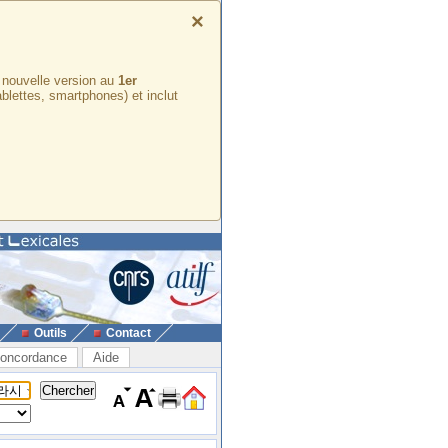
×
e nouvelle version au
1er
ablettes, smartphones) et inclut
Outils
Contact
oncordance
Aide