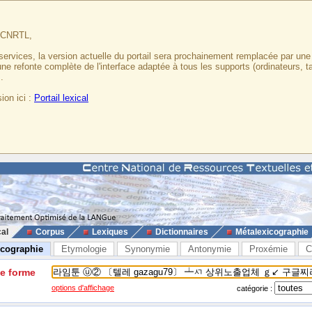
u CNRTL,
services, la version actuelle du portail sera prochainement remplacée par un
 une refonte complète de l'interface adaptée à tous les supports (ordinateurs, t
.
ion ici :
Portail lexical
cal
Corpus
Lexiques
Dictionnaires
Métalexicographie
icographie
Etymologie
Synonymie
Antonymie
Proxémie
C
ne forme
options d'affichage
catégorie :