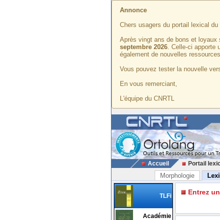
Annonce
Chers usagers du portail lexical d
Après vingt ans de bons et loyaux 
septembre 2026
. Celle-ci apporte
également de nouvelles ressources
Vous pouvez tester la nouvelle vers
En vous remerciant,
L'équipe du CNRTL
Accueil
Portail lexi
Morphologie
Lex
Entrez u
TLFi
Académie