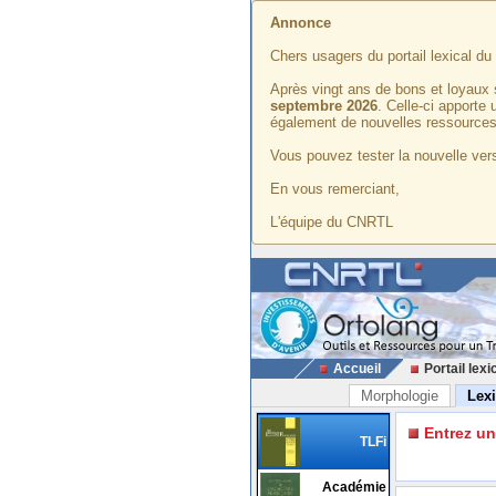
Annonce
Chers usagers du portail lexical d
Après vingt ans de bons et loyaux 
septembre 2026
. Celle-ci apporte
également de nouvelles ressources
Vous pouvez tester la nouvelle vers
En vous remerciant,
L'équipe du CNRTL
Accueil
Portail lexi
Morphologie
Lex
Entrez u
TLFi
Académie