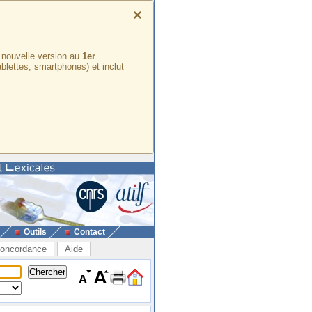
×
e nouvelle version au
1er
ablettes, smartphones) et inclut
Outils
Contact
oncordance
Aide