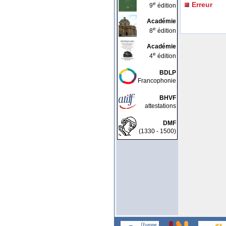
e
Erreur
9
édition
Académie
e
8
édition
Académie
e
4
édition
BDLP
Francophonie
BHVF
attestations
DMF
(1330 - 1500)