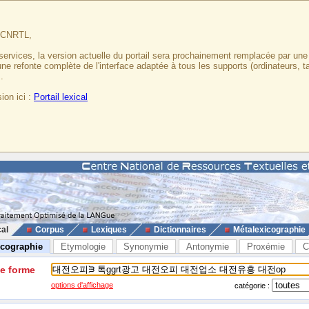
u CNRTL,
services, la version actuelle du portail sera prochainement remplacée par un
 une refonte complète de l'interface adaptée à tous les supports (ordinateurs, t
.
ion ici :
Portail lexical
cal
Corpus
Lexiques
Dictionnaires
Métalexicographie
icographie
Etymologie
Synonymie
Antonymie
Proxémie
C
ne forme
options d'affichage
catégorie :