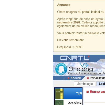
Annonce
Chers usagers du portail lexical d
Après vingt ans de bons et loyaux 
septembre 2026
. Celle-ci apporte
également de nouvelles ressources
Vous pouvez tester la nouvelle vers
En vous remerciant,
L'équipe du CNRTL
Accueil
Portail lexi
Morphologie
Lex
Entrez u
TLFi
Académie