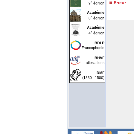
e
Erreur
9
édition
Académie
e
8
édition
Académie
e
4
édition
BDLP
Francophonie
BHVF
attestations
DMF
(1330 - 1500)