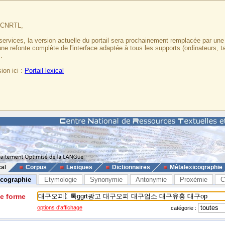
u CNRTL,
services, la version actuelle du portail sera prochainement remplacée par un
 une refonte complète de l'interface adaptée à tous les supports (ordinateurs, t
.
ion ici :
Portail lexical
cal
Corpus
Lexiques
Dictionnaires
Métalexicographie
icographie
Etymologie
Synonymie
Antonymie
Proxémie
C
ne forme
options d'affichage
catégorie :