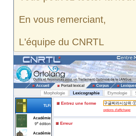
En vous remerciant,
L'équipe du CNRTL
Accueil
Portail lexical
Corpus
Lexique
Morphologie
Lexicographie
Etymologie
Entrez une forme
TLFi
options d'affichage
Académie
e
Erreur
9
édition
Académie