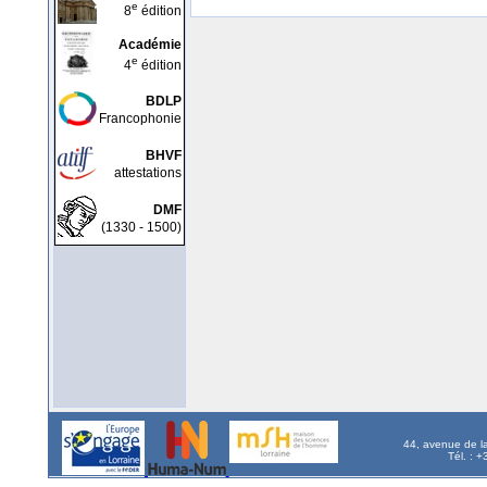
e
8
édition
Académie
e
4
édition
BDLP
Francophonie
BHVF
attestations
DMF
(1330 - 1500)
44, avenue de l
Tél. : 