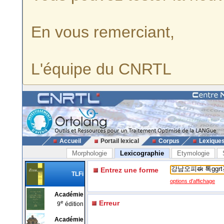
En vous remerciant,
L'équipe du CNRTL
Accueil
Portail lexical
Corpus
Lexique
Morphologie
Lexicographie
Etymologie
Entrez une forme
TLFi
options d'affichage
Académie
e
Erreur
9
édition
Académie