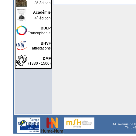
e
8
édition
Académie
e
4
édition
BDLP
Francophonie
BHVF
attestations
DMF
(1330 - 1500)
44, avenue de l
Tél. : 