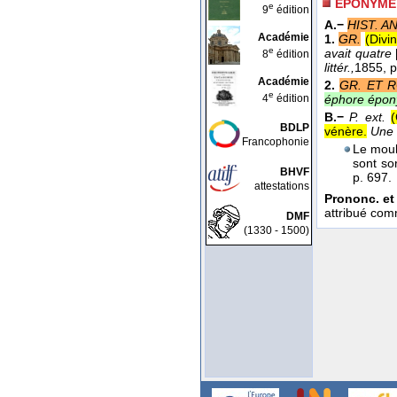
ÉPONYME
e
9
édition
A.−
HIST. A
Académie
1.
GR.
(Divi
e
avait quatre
8
édition
littér.,
1855
, 
Académie
2.
GR. ET 
e
4
édition
éphore épo
B.−
P. ext.
(
BDLP
vénère.
Une 
Francophonie
Le moul
sont so
BHVF
p. 697.
attestations
Prononc. et 
attribué comm
DMF
(1330 - 1500)