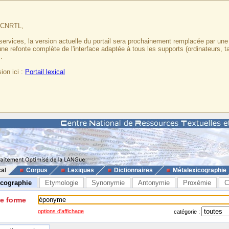
u CNRTL,
services, la version actuelle du portail sera prochainement remplacée par un
 une refonte complète de l'interface adaptée à tous les supports (ordinateurs, t
.
ion ici :
Portail lexical
cal
Corpus
Lexiques
Dictionnaires
Métalexicographie
icographie
Etymologie
Synonymie
Antonymie
Proxémie
C
ne forme
options d'affichage
catégorie :