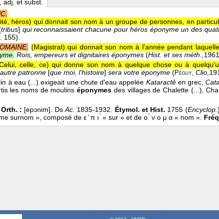
, adj. et subst.
NC.
nité, héros) qui donnait son nom à un groupe de personnes, en particuli
[
tribus
]
qui reconnaissaient chacune pour héros éponyme un des quatre
p. 155).
ROMAINE.
(Magistrat) qui donnait son nom à l'année pendant laquelle 
nyme.
Rois, empereurs et dignitaires éponymes
(
Hist. et ses méth.,
196
Celui, celle, ce) qui donne son nom à quelque chose ou à quelqu'un
autre patronne
[
que moi, l'histoire
]
sera votre éponyme
(
,
Clio,
19
Péguy
in à eau (...) exigeait une chute d'eau appelée
Kataractê
en grec,
Cata
rtis les noms de moulins
éponymes
des villages de Chalette (...), Cha
Orth. :
[epɔnim]. Ds
Ac.
1835-1932.
Étymol. et Hist.
1755 (
Encyclop.
e surnom », composé de ε ̓ π ι ́ « sur » et de ο ́ ν ο μ α « nom ».
Fréq.