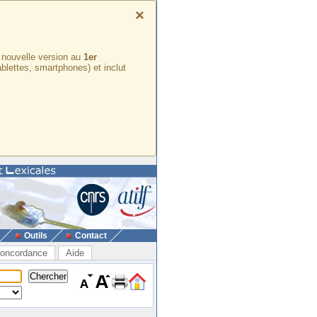
×
e nouvelle version au
1er
ablettes, smartphones) et inclut
Outils
Contact
oncordance
Aide