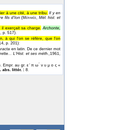
er à une cité, à une tribu.
Il y en
 fils d'Ion
(
,
Mél. hist. et
Mérimée
il exerçait sa charge.
Archonte,
1
, p. 517).
, à qui l'on se réfère, que l'on
14
, p. 201):
racta
en latin. De ce dernier mot
rette...
L'Hist. et ses méth.,
1961
,
). Empr. au gr. ε ̓ π ω ́ ν υ μ ο ς «
 abs. littér. :
8.