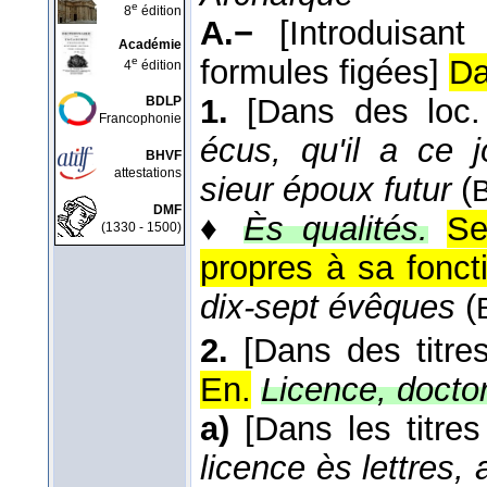
e
8
édition
A.−
[Introduisan
Académie
formules figées]
Da
e
4
édition
1.
[Dans des loc. 
BDLP
Francophonie
écus, qu'il a ce j
BHVF
attestations
sieur époux futur
(
DMF
♦
Ès qualités.
Se
(1330 - 1500)
propres à sa fonct
dix-sept évêques
(
2.
[Dans des titres
En.
Licence, doctor
a)
[Dans les titres
licence ès lettres,