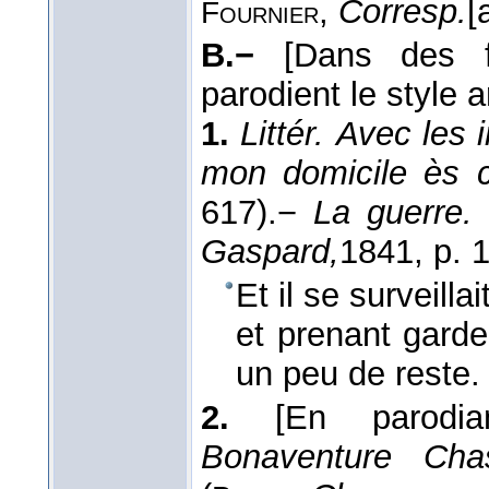
,
Corresp.
[
Fournier
B.−
[Dans des f
parodient le style a
1.
Littér.
Avec les i
mon domicile ès 
617).
−
La guerre
Gaspard,
1841
, p. 
Et il se surveillai
et prenant gard
un peu de reste
2.
[En parodia
Bonaventure Chas