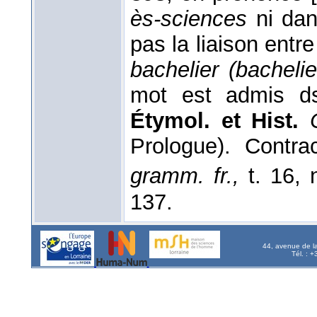
ès-sciences
ni da
pas la liaison entre
bachelier (bachelie
mot est admis 
Étymol. et Hist.
Prologue). Contr
gramm. fr.,
t. 16, 
137.
44, avenue de l
Tél. : 