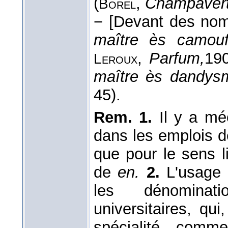
(
,
Champavert
Borel
−
[Devant des nom
maître ès camouf
,
Parfum,
19
Leroux
maître ès dandys
45).
Rem. 1.
Il y a mé
dans les emplois d
que pour le sens l
de
en.
2.
L'usage 
les dénominat
universitaires, q
spécialité com