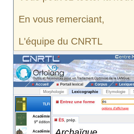
En vous remerciant,
L'équipe du CNRTL
Accueil
Portail lexical
Corpus
Lexique
Morphologie
Lexicographie
Etymologie
Entrez une forme
TLFi
options d'affichage
Académie
ÈS
, prép.
e
9
édition
Archaïque
Académie