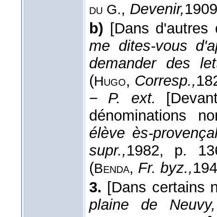
,
Devenir,
190
du G.
b)
[Dans d'autres
me dites-vous d'a
demander des let
(
,
Corresp.,
18
Hugo
−
P. ext.
[Devan
dénominations non 
élève ès-provença
supr.,
1982
, p. 13
(
,
Fr. byz.,
19
Benda
3.
[Dans certains 
plaine de Neuvy,