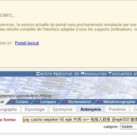
u CNRTL,
services, la version actuelle du portail sera prochainement remplacée par un
 une refonte complète de l'interface adaptée à tous les supports (ordinateurs, t
.
ion ici :
Portail lexical
cal
Corpus
Lexiques
Dictionnaires
Métalexicographie
cographie
Etymologie
Synonymie
Antonymie
Proxémie
C
ne forme
catégorie :