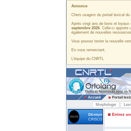
Annonce
Chers usagers du portail lexical d
Après vingt ans de bons et loyaux 
septembre 2026
. Celle-ci apporte
également de nouvelles ressources
Vous pouvez tester la nouvelle vers
En vous remerciant,
L'équipe du CNRTL
Accueil
Portail lexi
Morphologie
Lexi
Entrez u
Dicosyn
CRISCO