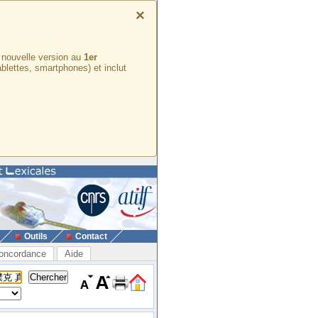
×
e nouvelle version au
1er
ablettes, smartphones) et inclut
Outils
Contact
oncordance
Aide