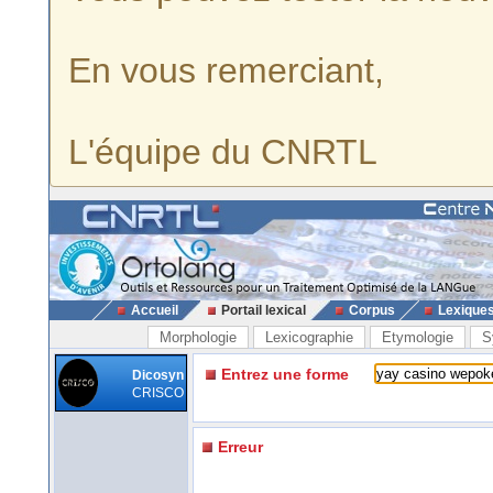
En vous remerciant,
L'équipe du CNRTL
Accueil
Portail lexical
Corpus
Lexique
Morphologie
Lexicographie
Etymologie
S
Entrez une forme
Dicosyn
CRISCO
Erreur