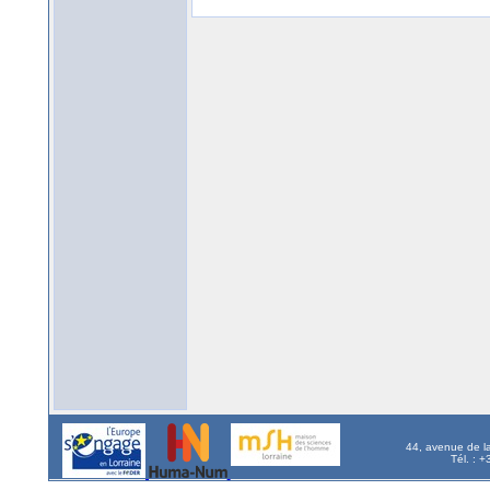
44, avenue de l
Tél. : 