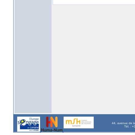
44, avenue de l
Tél. : 