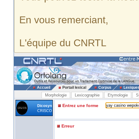
En vous remerciant,
L'équipe du CNRTL
Accueil
Portail lexical
Corpus
Lexique
Morphologie
Lexicographie
Etymologie
S
Entrez une forme
Dicosyn
CRISCO
Erreur