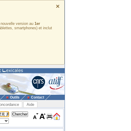
×
e nouvelle version au
1er
ablettes, smartphones) et inclut
Outils
Contact
oncordance
Aide