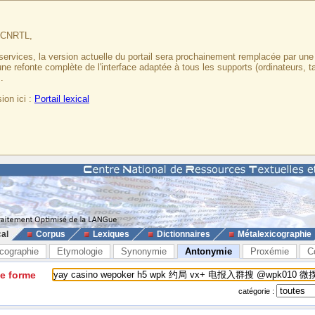
u CNRTL,
services, la version actuelle du portail sera prochainement remplacée par un
 une refonte complète de l'interface adaptée à tous les supports (ordinateurs, t
.
ion ici :
Portail lexical
cal
Corpus
Lexiques
Dictionnaires
Métalexicographie
cographie
Etymologie
Synonymie
Antonymie
Proxémie
C
ne forme
catégorie :