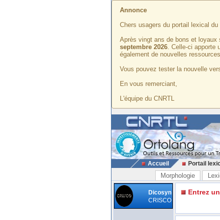
Annonce
Chers usagers du portail lexical d
Après vingt ans de bons et loyaux 
septembre 2026
. Celle-ci apporte
également de nouvelles ressources
Vous pouvez tester la nouvelle vers
En vous remerciant,
L'équipe du CNRTL
Accueil
Portail lexi
Morphologie
Lexi
Entrez u
Dicosyn
CRISCO