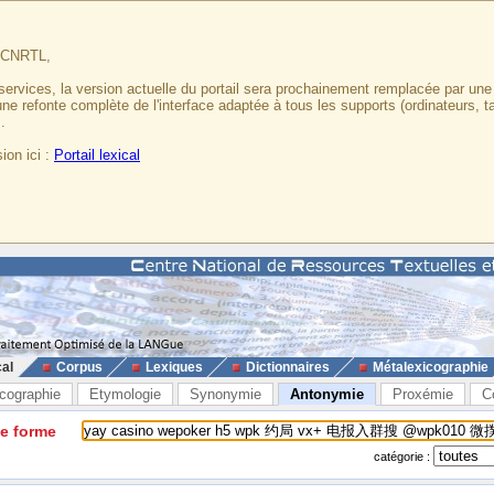
u CNRTL,
services, la version actuelle du portail sera prochainement remplacée par un
 une refonte complète de l'interface adaptée à tous les supports (ordinateurs, t
.
ion ici :
Portail lexical
cal
Corpus
Lexiques
Dictionnaires
Métalexicographie
cographie
Etymologie
Synonymie
Antonymie
Proxémie
C
ne forme
catégorie :