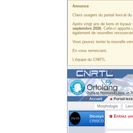
Annonce
Chers usagers du portail lexical d
Après vingt ans de bons et loyaux 
septembre 2026
. Celle-ci apporte
également de nouvelles ressources
Vous pouvez tester la nouvelle vers
En vous remerciant,
L'équipe du CNRTL
Accueil
Portail lexi
Morphologie
Lexi
Entrez u
Dicosyn
CRISCO