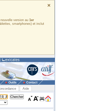
×
e nouvelle version au
1er
ablettes, smartphones) et inclut
Outils
Contact
oncordance
Aide