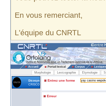
En vous remerciant,
L'équipe du CNRTL
Accueil
Portail lexical
Corpus
Lexique
Morphologie
Lexicographie
Etymologie
S
Entrez une forme
Dicosyn
CRISCO
Erreur