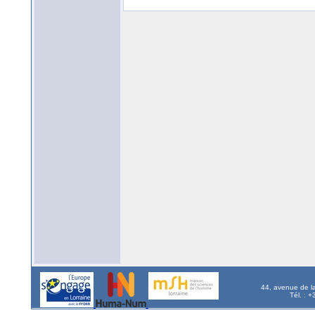
44, avenue de l
Tél. : 