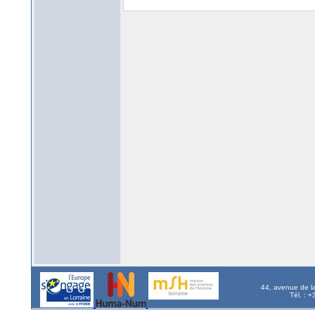
44, avenue de l
Tél. : 