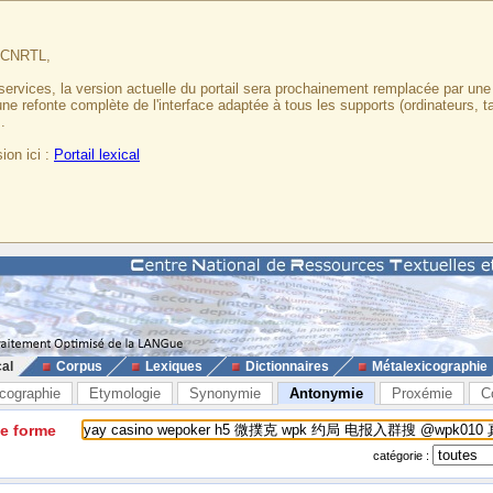
u CNRTL,
services, la version actuelle du portail sera prochainement remplacée par un
 une refonte complète de l'interface adaptée à tous les supports (ordinateurs, t
.
ion ici :
Portail lexical
cal
Corpus
Lexiques
Dictionnaires
Métalexicographie
cographie
Etymologie
Synonymie
Antonymie
Proxémie
C
ne forme
catégorie :