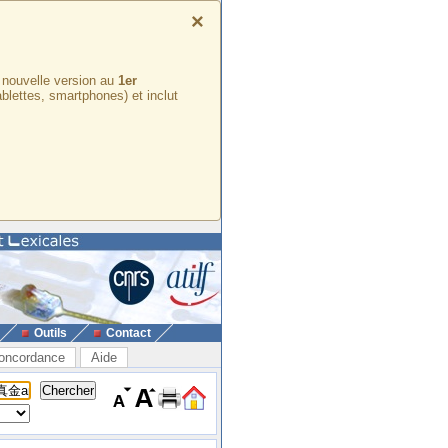
×
e nouvelle version au
1er
ablettes, smartphones) et inclut
Outils
Contact
oncordance
Aide