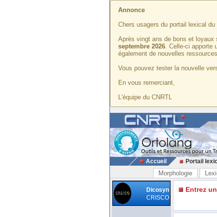
Annonce
Chers usagers du portail lexical d
Après vingt ans de bons et loyaux 
septembre 2026
. Celle-ci apporte
également de nouvelles ressources
Vous pouvez tester la nouvelle vers
En vous remerciant,
L'équipe du CNRTL
Accueil
Portail lexi
Morphologie
Lexi
Entrez u
Dicosyn
CRISCO