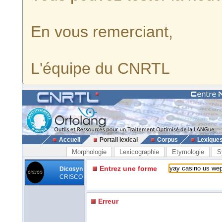
En vous remerciant,
L'équipe du CNRTL
Accueil
Portail lexical
Corpus
Lexique
Morphologie
Lexicographie
Etymologie
S
Entrez une forme
Dicosyn
CRISCO
Erreur