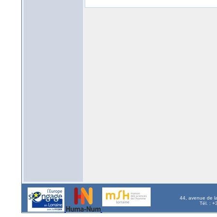
44, avenue de l
Tél. : 