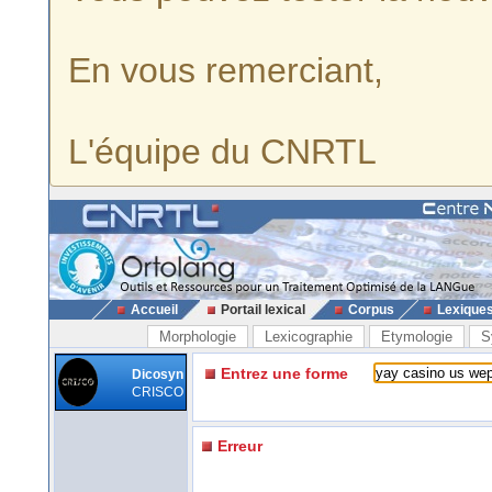
En vous remerciant,
L'équipe du CNRTL
Accueil
Portail lexical
Corpus
Lexique
Morphologie
Lexicographie
Etymologie
S
Entrez une forme
Dicosyn
CRISCO
Erreur