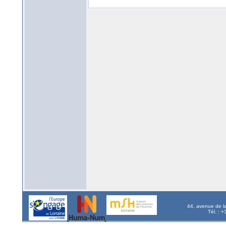
44, avenue de l
Tél. : 