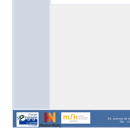
44, avenue de l
Tél. : 