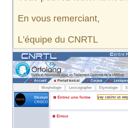
En vous remerciant,
L'équipe du CNRTL
Accueil
Portail lexical
Corpus
Lexique
Morphologie
Lexicographie
Etymologie
S
Entrez une forme
Dicosyn
CRISCO
Erreur