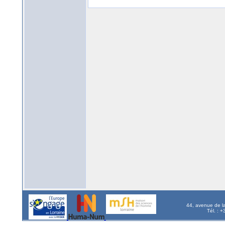
44, avenue de l
Tél. : 