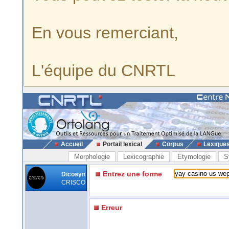
En vous remerciant,
L'équipe du CNRTL
Accueil
Portail lexical
Corpus
Lexique
Morphologie
Lexicographie
Etymologie
S
Entrez une forme
Dicosyn
CRISCO
Erreur