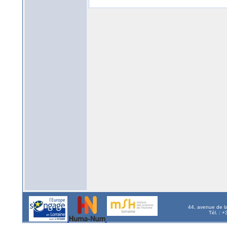
44, avenue de l
Tél. : 