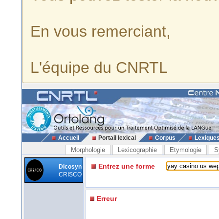
En vous remerciant,
L'équipe du CNRTL
Accueil
Portail lexical
Corpus
Lexique
Morphologie
Lexicographie
Etymologie
S
Entrez une forme
Dicosyn
CRISCO
Erreur