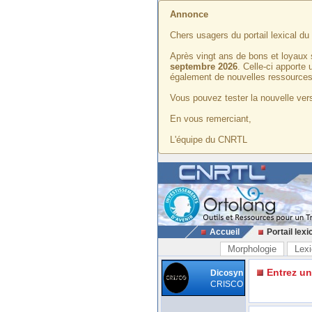
Annonce
Chers usagers du portail lexical d
Après vingt ans de bons et loyaux 
septembre 2026
. Celle-ci apporte
également de nouvelles ressources
Vous pouvez tester la nouvelle vers
En vous remerciant,
L'équipe du CNRTL
Accueil
Portail lexi
Morphologie
Lexi
Entrez u
Dicosyn
CRISCO