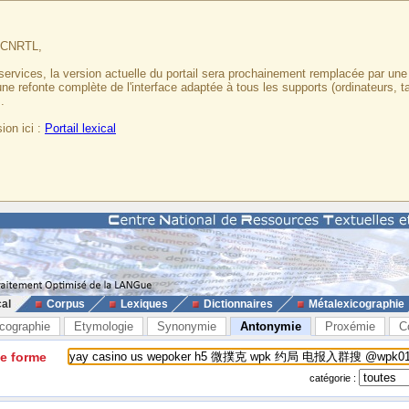
u CNRTL,
services, la version actuelle du portail sera prochainement remplacée par un
 une refonte complète de l'interface adaptée à tous les supports (ordinateurs, t
.
ion ici :
Portail lexical
cal
Corpus
Lexiques
Dictionnaires
Métalexicographie
cographie
Etymologie
Synonymie
Antonymie
Proxémie
C
ne forme
catégorie :