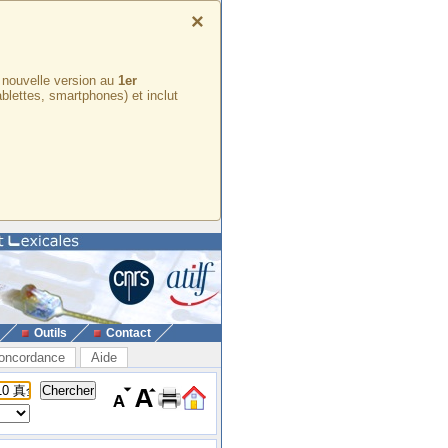
×
e nouvelle version au
1er
ablettes, smartphones) et inclut
Outils
Contact
oncordance
Aide