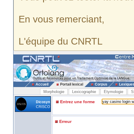
En vous remerciant,
L'équipe du CNRTL
Accueil
Portail lexical
Corpus
Lexique
Morphologie
Lexicographie
Etymologie
S
Entrez une forme
Dicosyn
CRISCO
Erreur