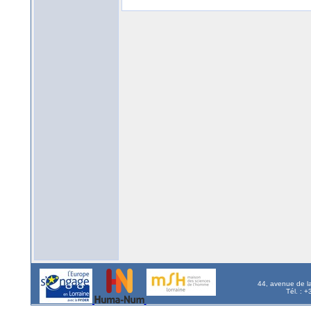
44, avenue de l
Tél. : 