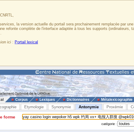
u CNRTL,
services, la version actuelle du portail sera prochainement remplacée par un
 une refonte complète de l'interface adaptée à tous les supports (ordinateurs, t
.
ion ici :
Portail lexical
cal
Corpus
Lexiques
Dictionnaires
Métalexicographie
cographie
Etymologie
Synonymie
Antonymie
Proxémie
C
ne forme
catégorie :