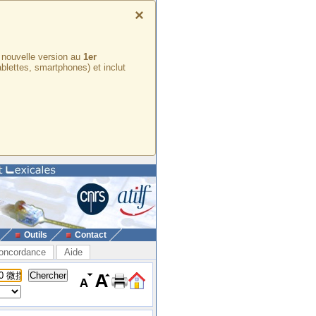
×
e nouvelle version au
1er
ablettes, smartphones) et inclut
Outils
Contact
oncordance
Aide