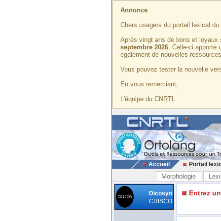
Annonce
Chers usagers du portail lexical d
Après vingt ans de bons et loyaux 
septembre 2026
. Celle-ci apporte
également de nouvelles ressources
Vous pouvez tester la nouvelle vers
En vous remerciant,
L'équipe du CNRTL
Accueil
Portail lexi
Morphologie
Lexi
Entrez u
Dicosyn
CRISCO