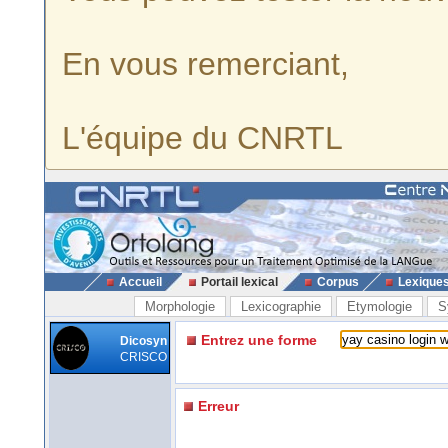
En vous remerciant,
L'équipe du CNRTL
Accueil
Portail lexical
Corpus
Lexique
Morphologie
Lexicographie
Etymologie
S
Entrez une forme
Dicosyn
CRISCO
Erreur