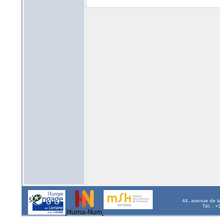
44, avenue de l
Tél. : 