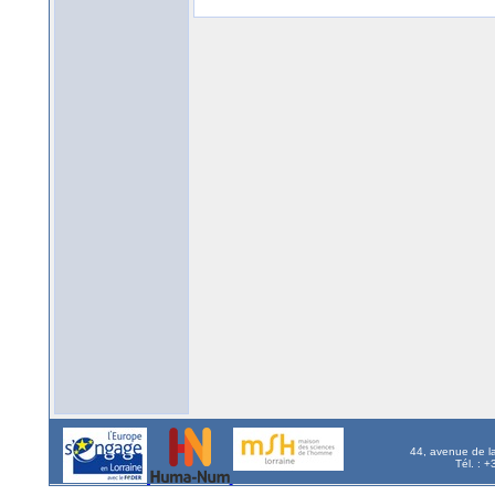
44, avenue de l
Tél. : 