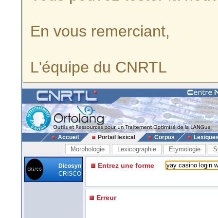
En vous remerciant,
L'équipe du CNRTL
Accueil
Portail lexical
Corpus
Lexique
Morphologie
Lexicographie
Etymologie
S
Entrez une forme
Dicosyn
CRISCO
Erreur