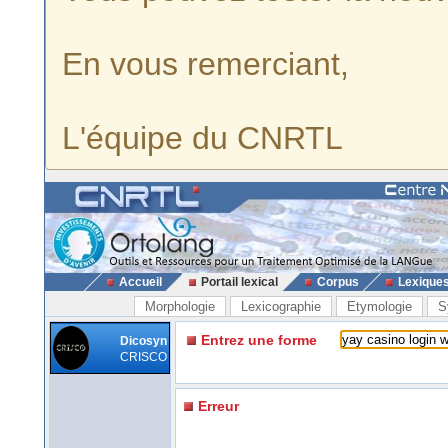
En vous remerciant,
L'équipe du CNRTL
Accueil
Portail lexical
Corpus
Lexique
Morphologie
Lexicographie
Etymologie
S
Entrez une forme
Dicosyn
CRISCO
Erreur