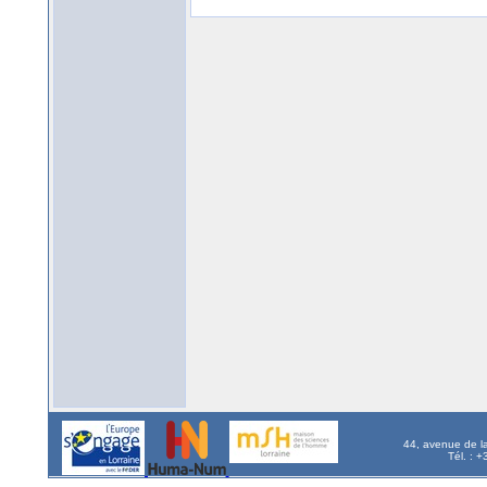
44, avenue de l
Tél. : 