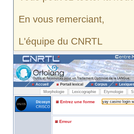
En vous remerciant,
L'équipe du CNRTL
Accueil
Portail lexical
Corpus
Lexique
Morphologie
Lexicographie
Etymologie
S
Entrez une forme
Dicosyn
CRISCO
Erreur