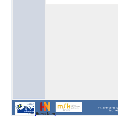
44, avenue de l
Tél. : 