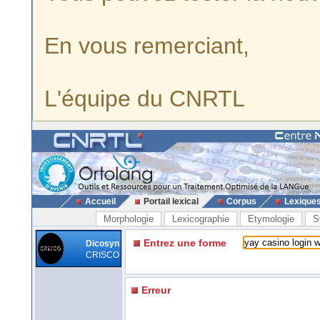
En vous remerciant,
L'équipe du CNRTL
Accueil
Portail lexical
Corpus
Lexique
Morphologie
Lexicographie
Etymologie
S
Entrez une forme
Dicosyn
CRISCO
Erreur