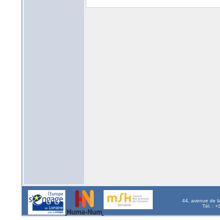
44, avenue de l
Tél. : 