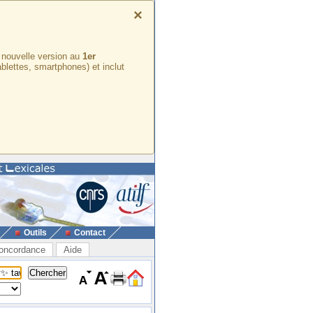
×
e nouvelle version au
1er
ablettes, smartphones) et inclut
Outils
Contact
oncordance
Aide