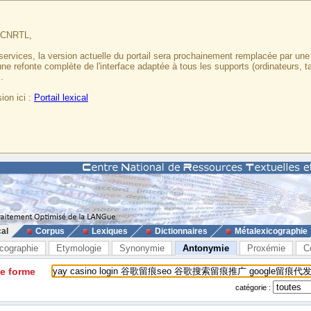
u CNRTL,
services, la version actuelle du portail sera prochainement remplacée par un
 une refonte complète de l'interface adaptée à tous les supports (ordinateurs, t
.
ion ici :
Portail lexical
cal
Corpus
Lexiques
Dictionnaires
Métalexicographie
cographie
Etymologie
Synonymie
Antonymie
Proxémie
C
ne forme
catégorie :