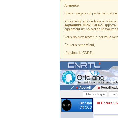
Annonce
Chers usagers du portail lexical d
Après vingt ans de bons et loyaux 
septembre 2026
. Celle-ci apporte
également de nouvelles ressources
Vous pouvez tester la nouvelle vers
En vous remerciant,
L'équipe du CNRTL
Accueil
Portail lexi
Morphologie
Lexi
Entrez u
Dicosyn
CRISCO