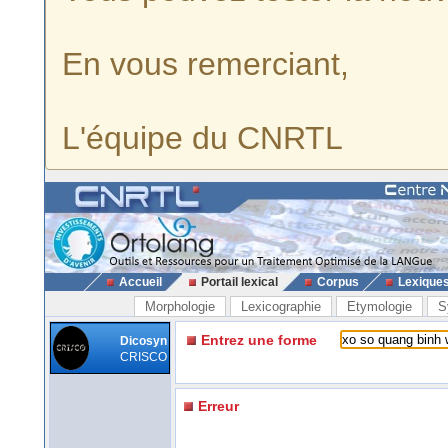
En vous remerciant,
L'équipe du CNRTL
Accueil
Portail lexical
Corpus
Lexique
Morphologie
Lexicographie
Etymologie
S
Entrez une forme
Dicosyn
CRISCO
Erreur