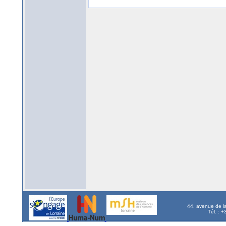
44, avenue de l
Tél. : 