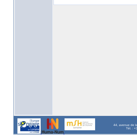
44, avenue de l
Tél. : 