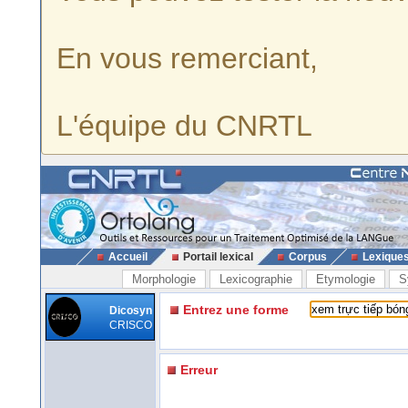
En vous remerciant,
L'équipe du CNRTL
Accueil
Portail lexical
Corpus
Lexique
Morphologie
Lexicographie
Etymologie
S
Entrez une forme
Dicosyn
CRISCO
Erreur