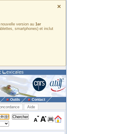
×
e nouvelle version au
1er
ablettes, smartphones) et inclut
Outils
Contact
oncordance
Aide