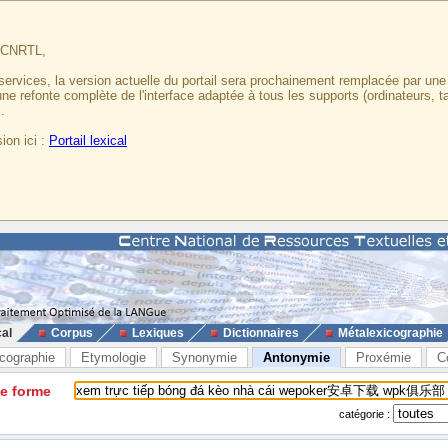
u CNRTL,
services, la version actuelle du portail sera prochainement remplacée par un
 une refonte complète de l'interface adaptée à tous les supports (ordinateurs, t
.
ion ici :
Portail lexical
cal
Corpus
Lexiques
Dictionnaires
Métalexicographie
cographie
Etymologie
Synonymie
Antonymie
Proxémie
C
ne forme
catégorie :