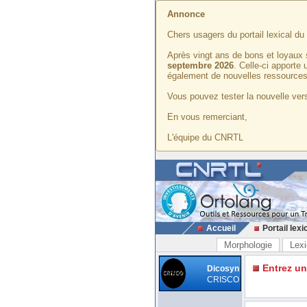
Annonce
Chers usagers du portail lexical d
Après vingt ans de bons et loyaux 
septembre 2026
. Celle-ci apporte
également de nouvelles ressources
Vous pouvez tester la nouvelle vers
En vous remerciant,
L'équipe du CNRTL
Accueil
Portail lexi
Morphologie
Lexi
Entrez u
Dicosyn
CRISCO