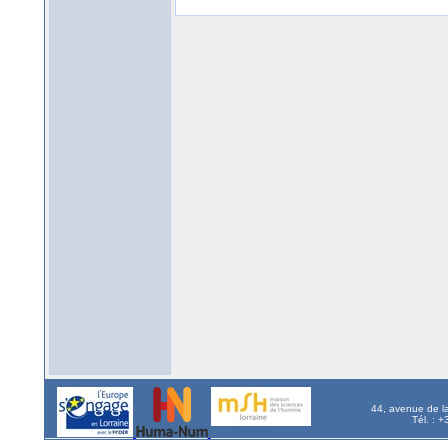
44, avenue de l
Tél. : 