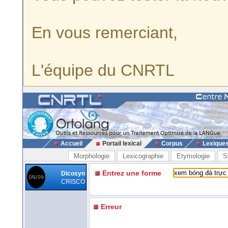
En vous remerciant,
L'équipe du CNRTL
Accueil
Portail lexical
Corpus
Lexique
Morphologie
Lexicographie
Etymologie
S
Entrez une forme
Dicosyn
CRISCO
Erreur